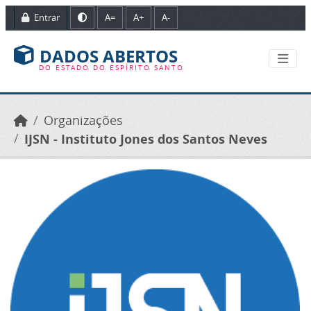
Ir para o conteúdo principal
Entrar
A=
A+
A-
DADOS ABERTOS
DO ESTADO DO ESPÍRITO SANTO
Organizações
IJSN - Instituto Jones dos Santos Neves