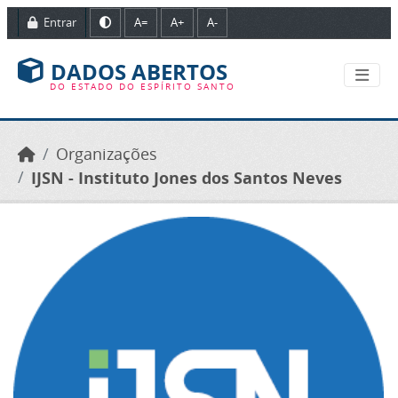
Ir para o conteúdo principal
Entrar
A=
A+
A-
DADOS ABERTOS
DO ESTADO DO ESPÍRITO SANTO
Organizações
IJSN - Instituto Jones dos Santos Neves