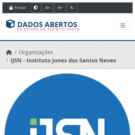
Ir para o conteúdo principal
Entrar
A=
A+
A-
DADOS ABERTOS
DO ESTADO DO ESPÍRITO SANTO
Organizações
IJSN - Instituto Jones dos Santos Neves