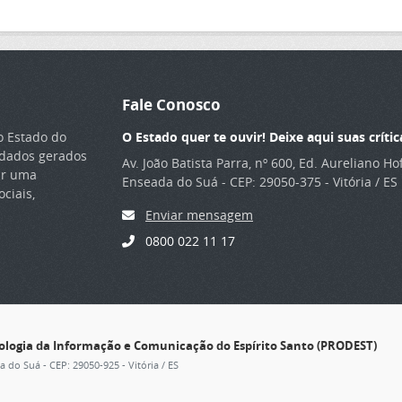
Fale Conosco
o Estado do
O Estado quer te ouvir! Deixe aqui suas crític
s dados gerados
Av. João Batista Parra, nº 600, Ed. Aureliano H
ar uma
Enseada do Suá - CEP: 29050-375 - Vitória / ES
ciais,
Enviar mensagem
0800 022 11 17
nologia da Informação e Comunicação do Espírito Santo (PRODEST)
ia do Suá - CEP: 29050-925 - Vitória / ES