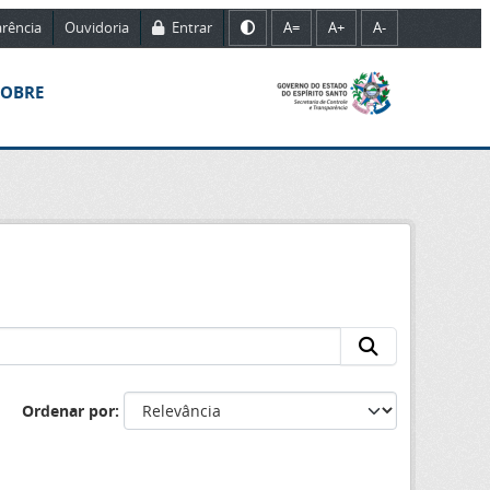
rência
Ouvidoria
Entrar
A=
A+
A-
SOBRE
Ordenar por