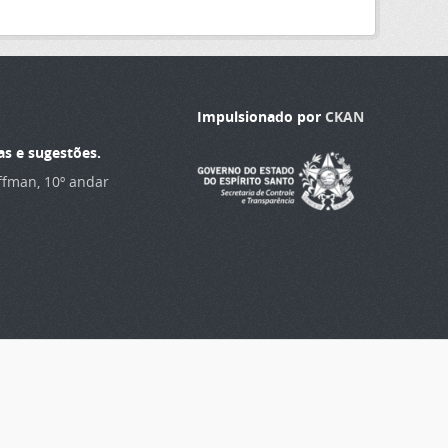
Impulsionado por
CKAN
as e sugestões.
offman, 10º andar