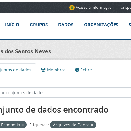
Acesso à Informação
Transpa
INÍCIO
GRUPOS
DADOS
ORGANIZAÇÕES
nes dos Santos Neves
untos de dados
Membros
Sobre
njunto de dados encontrado
Economia
Etiquetas:
Arquivos de Dados