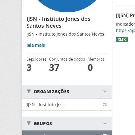
[IJSN] P
IJSN - Instituto Jones dos
Indicador
Santos Neves
https://i
IJSN - Instituto Jones dos Santos Neves
XLSX
leia mais
Seguidores
Conjuntos de dados
Membros
3
37
0
ORGANIZAÇÕES
IJSN - Instituto Jo...
(1)
GRUPOS