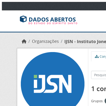
Ir para o conteúdo principal
DADOS ABERTOS
DO ESTADO DO ESPÍRITO SANTO
Organizações
IJSN - Instituto Jo
Conj
1 co
Grupos: