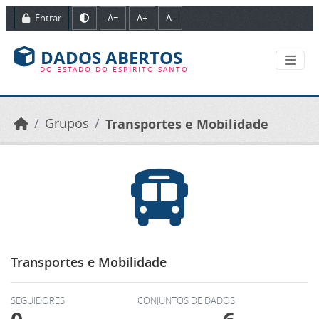
Ir para o conteúdo principal
Entrar
A=
A+
A-
DADOS ABERTOS
DO ESTADO DO ESPÍRITO SANTO
Grupos
Transportes e Mobilidade
Transportes e Mobilidade
SEGUIDORES
CONJUNTOS DE DADOS