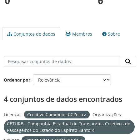
0
6
Conjuntos de dados
Membros
Sobre
Ordenar por
4 conjuntos de dados encontrados
Licenças:
Creative Commons CCZero
Organizações:
CETURB - Companhia Estadual de Transportes Coletivos de
Passageiros do Estado do Espírito Santo