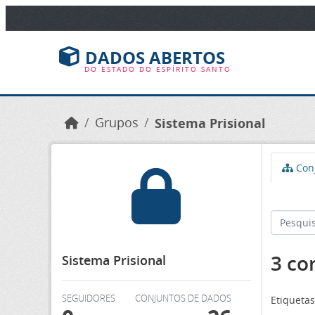
Ir para o conteúdo principal
DADOS ABERTOS
DO ESTADO DO ESPÍRITO SANTO
Grupos
Sistema Prisional
Conj
3 co
Sistema Prisional
SEGUIDORES
CONJUNTOS DE DADOS
Etiquetas