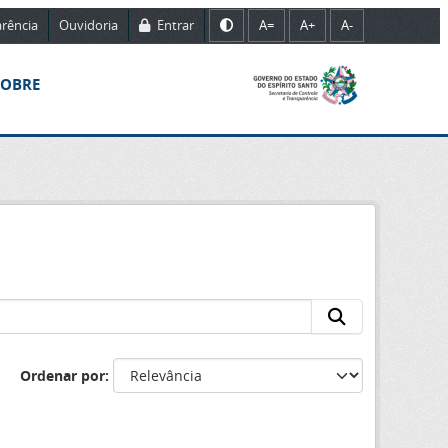
rência
Ouvidoria
Entrar
A=
A+
A-
SOBRE
Ordenar por