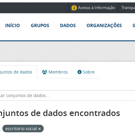
Acesso à Informação
Transpa
INÍCIO
GRUPOS
DADOS
ORGANIZAÇÕES
untos de dados
Membros
Sobre
njuntos de dados encontrados
:
escritorio social