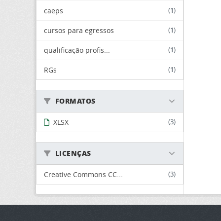
caeps
(1)
cursos para egressos
(1)
qualificação profis...
(1)
RGs
(1)
FORMATOS
XLSX
(3)
LICENÇAS
Creative Commons CC...
(3)