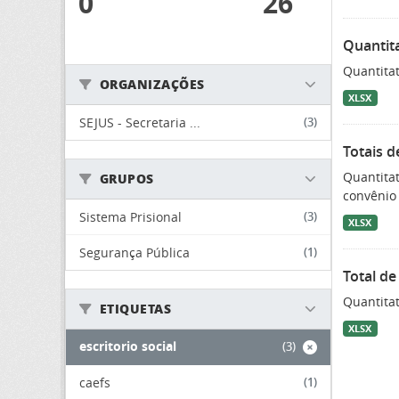
0
26
Quantita
Quantitat
ORGANIZAÇÕES
XLSX
SEJUS - Secretaria ...
(3)
Totais d
Quantitat
GRUPOS
convênio 
Sistema Prisional
(3)
XLSX
Segurança Pública
(1)
Total de
Quantitat
ETIQUETAS
XLSX
escritorio social
(3)
caefs
(1)