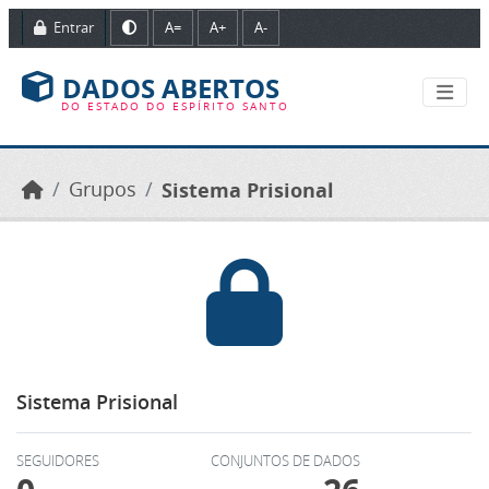
Ir para o conteúdo principal
Entrar
A=
A+
A-
DADOS ABERTOS
DO ESTADO DO ESPÍRITO SANTO
Grupos
Sistema Prisional
Sistema Prisional
SEGUIDORES
CONJUNTOS DE DADOS