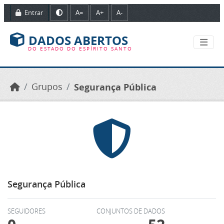
Ir para o conteúdo principal
Entrar
A=
A+
A-
DADOS ABERTOS
DO ESTADO DO ESPÍRITO SANTO
Grupos
Segurança Pública
Segurança Pública
SEGUIDORES
CONJUNTOS DE DADOS