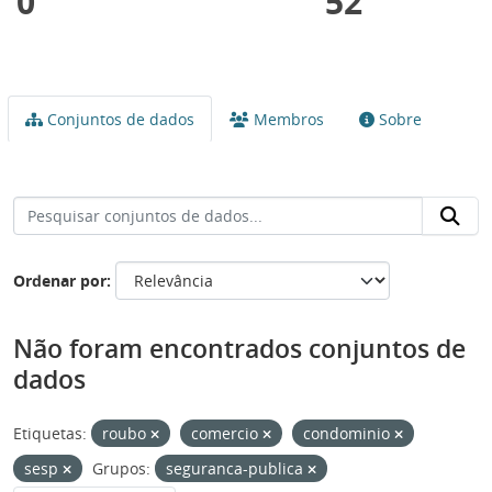
0
52
Conjuntos de dados
Membros
Sobre
Ordenar por
Não foram encontrados conjuntos de
dados
Etiquetas:
roubo
comercio
condominio
sesp
Grupos:
seguranca-publica