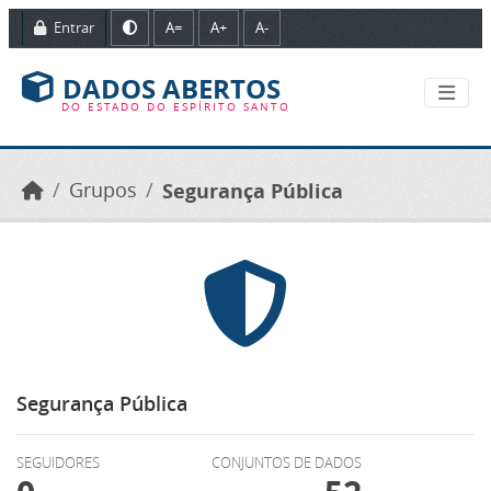
Ir para o conteúdo principal
Entrar
A=
A+
A-
DADOS ABERTOS
DO ESTADO DO ESPÍRITO SANTO
Grupos
Segurança Pública
Segurança Pública
SEGUIDORES
CONJUNTOS DE DADOS