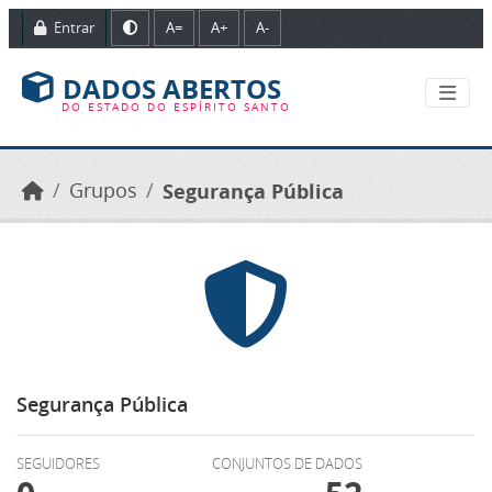
Ir para o conteúdo principal
Entrar
A=
A+
A-
DADOS ABERTOS
DO ESTADO DO ESPÍRITO SANTO
Grupos
Segurança Pública
Segurança Pública
SEGUIDORES
CONJUNTOS DE DADOS