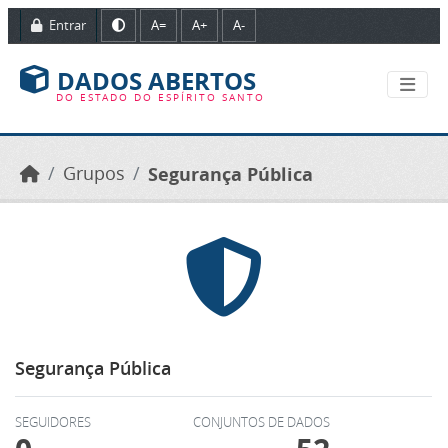
Ir para o conteúdo principal
Entrar
A=
A+
A-
DADOS ABERTOS
DO ESTADO DO ESPÍRITO SANTO
Grupos
Segurança Pública
Segurança Pública
SEGUIDORES
CONJUNTOS DE DADOS