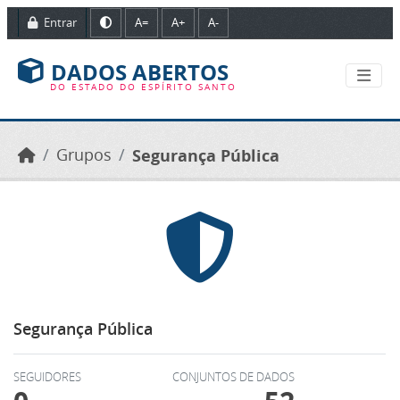
Ir para o conteúdo principal
Entrar
A=
A+
A-
DADOS ABERTOS
DO ESTADO DO ESPÍRITO SANTO
Grupos
Segurança Pública
Segurança Pública
SEGUIDORES
CONJUNTOS DE DADOS