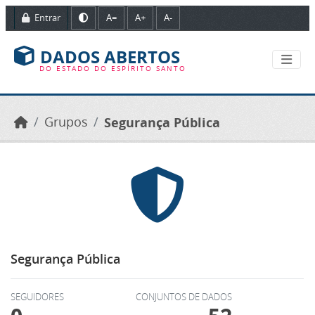
Ir para o conteúdo principal
Entrar
A=
A+
A-
DADOS ABERTOS
DO ESTADO DO ESPÍRITO SANTO
Grupos
Segurança Pública
Segurança Pública
SEGUIDORES
CONJUNTOS DE DADOS