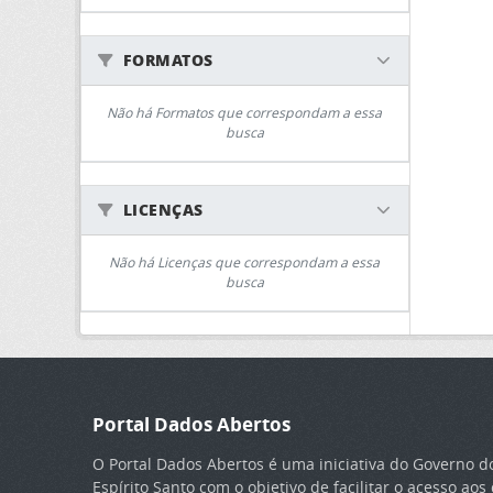
FORMATOS
Não há Formatos que correspondam a essa
busca
LICENÇAS
Não há Licenças que correspondam a essa
busca
Portal Dados Abertos
O Portal Dados Abertos é uma iniciativa do Governo d
Espírito Santo com o objetivo de facilitar o acesso ao