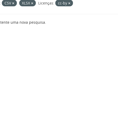
:
CSV
XLSX
Licenças:
cc-by
 tente uma nova pesquisa.