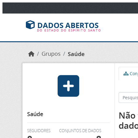
Ir para o conteúdo principal
DADOS ABERTOS
DO ESTADO DO ESPÍRITO SANTO
Grupos
Saúde
Conj
Não 
Saúde
dad
SEGUIDORES
CONJUNTOS DE DADOS