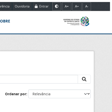
rência
Ouvidoria
Entrar
A=
A+
A-
SOBRE
Ordenar por