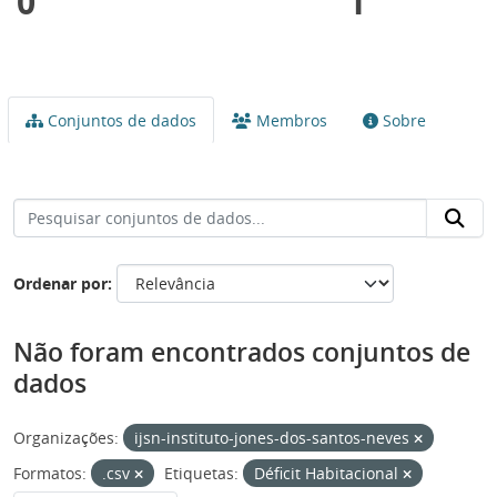
0
1
Conjuntos de dados
Membros
Sobre
Ordenar por
Não foram encontrados conjuntos de
dados
Organizações:
ijsn-instituto-jones-dos-santos-neves
Formatos:
.csv
Etiquetas:
Déficit Habitacional