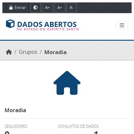
Ir para o conteúdo principal
Entrar
A=
A+
A-
DADOS ABERTOS
DO ESTADO DO ESPÍRITO SANTO
Grupos
Moradia
Moradia
SEGUIDORES
CONJUNTOS DE DADOS