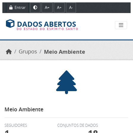
Ir para o conteúdo principal
Entrar
A=
A+
A-
DADOS ABERTOS
DO ESTADO DO ESPÍRITO SANTO
Grupos
Meio Ambiente
Meio Ambiente
SEGUIDORES
CONJUNTOS DE DADOS