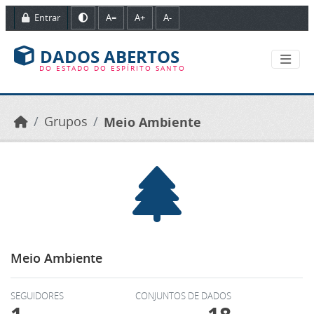
Ir para o conteúdo principal
Entrar
A=
A+
A-
DADOS ABERTOS
DO ESTADO DO ESPÍRITO SANTO
Grupos
Meio Ambiente
Meio Ambiente
SEGUIDORES
CONJUNTOS DE DADOS