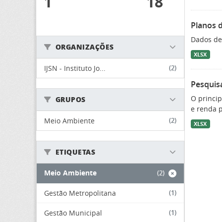
1
18
Planos 
Dados de
ORGANIZAÇÕES
XLSX
IJSN - Instituto Jo...
(2)
Pesquisa
O princip
GRUPOS
e renda p
Meio Ambiente
(2)
XLSX
ETIQUETAS
Meio Ambiente
(2)
Gestão Metropolitana
(1)
Gestão Municipal
(1)