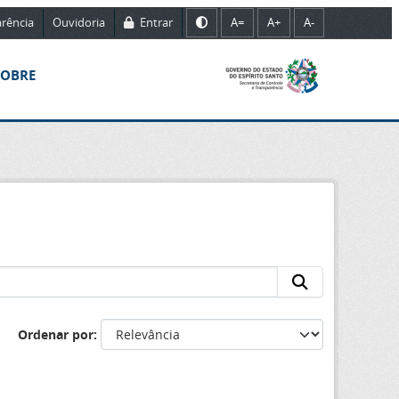
rência
Ouvidoria
Entrar
A=
A+
A-
SOBRE
Ordenar por