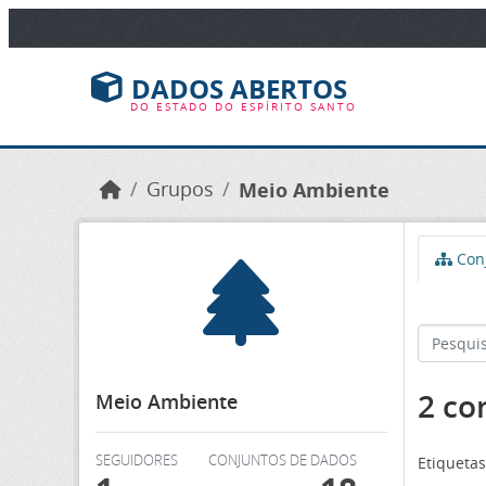
Ir para o conteúdo principal
DADOS ABERTOS
DO ESTADO DO ESPÍRITO SANTO
Grupos
Meio Ambiente
Conj
2 co
Meio Ambiente
SEGUIDORES
CONJUNTOS DE DADOS
Etiquetas