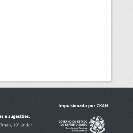
Impulsionado por
CKAN
as e sugestões.
offman, 10º andar