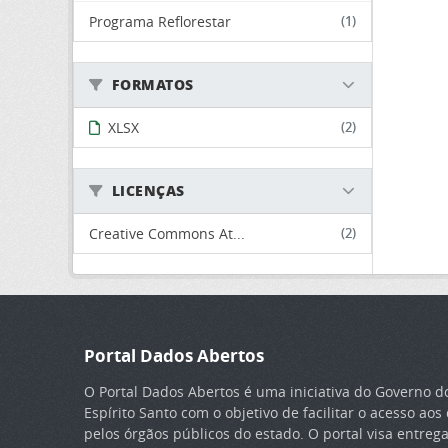
Programa Reflorestar
(1)
FORMATOS
XLSX
(2)
LICENÇAS
Creative Commons At...
(2)
Portal Dados Abertos
O Portal Dados Abertos é uma iniciativa do Governo d
Espírito Santo com o objetivo de facilitar o acesso ao
pelos órgãos públicos do estado. O portal visa entreg