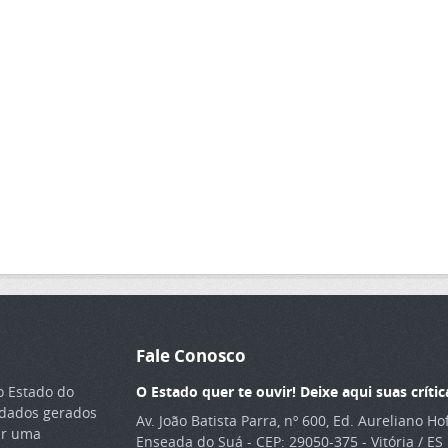
Fale Conosco
o Estado do
O Estado quer te ouvir! Deixe aqui suas crític
s dados gerados
Av. João Batista Parra, nº 600, Ed. Aureliano H
ar uma
Enseada do Suá - CEP: 29050-375 - Vitória / ES