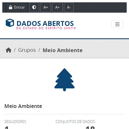
Ir para o conteúdo principal
Entrar
A=
A+
A-
DADOS ABERTOS
DO ESTADO DO ESPÍRITO SANTO
Grupos
Meio Ambiente
Meio Ambiente
SEGUIDORES
CONJUNTOS DE DADOS