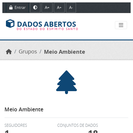
Ir para o conteúdo principal
Entrar
A=
A+
A-
DADOS ABERTOS
DO ESTADO DO ESPÍRITO SANTO
Grupos
Meio Ambiente
Meio Ambiente
SEGUIDORES
CONJUNTOS DE DADOS