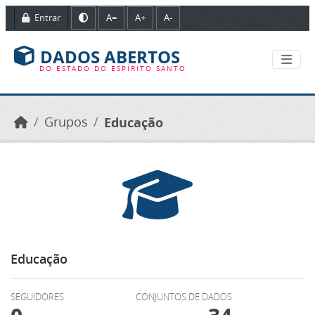
Ir para o conteúdo principal
Entrar
A=
A+
A-
DADOS ABERTOS
DO ESTADO DO ESPÍRITO SANTO
Grupos
Educação
Educação
SEGUIDORES
CONJUNTOS DE DADOS