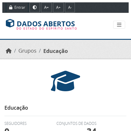
Ir para o conteúdo principal
Entrar
A=
A+
A-
DADOS ABERTOS
DO ESTADO DO ESPÍRITO SANTO
Grupos
Educação
Educação
SEGUIDORES
CONJUNTOS DE DADOS