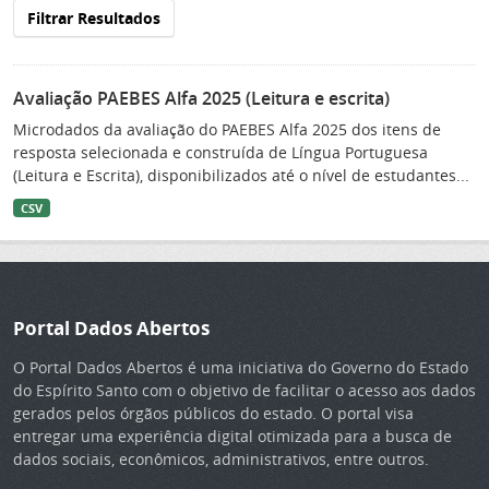
Filtrar Resultados
Avaliação PAEBES Alfa 2025 (Leitura e escrita)
Microdados da avaliação do PAEBES Alfa 2025 dos itens de
resposta selecionada e construída de Língua Portuguesa
(Leitura e Escrita), disponibilizados até o nível de estudantes...
CSV
Portal Dados Abertos
O Portal Dados Abertos é uma iniciativa do Governo do Estado
do Espírito Santo com o objetivo de facilitar o acesso aos dados
gerados pelos órgãos públicos do estado. O portal visa
entregar uma experiência digital otimizada para a busca de
dados sociais, econômicos, administrativos, entre outros.