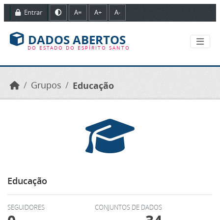
Ir para o conteúdo principal
Entrar
A=
A+
A-
DADOS ABERTOS
DO ESTADO DO ESPÍRITO SANTO
Grupos
Educação
Educação
SEGUIDORES
CONJUNTOS DE DADOS