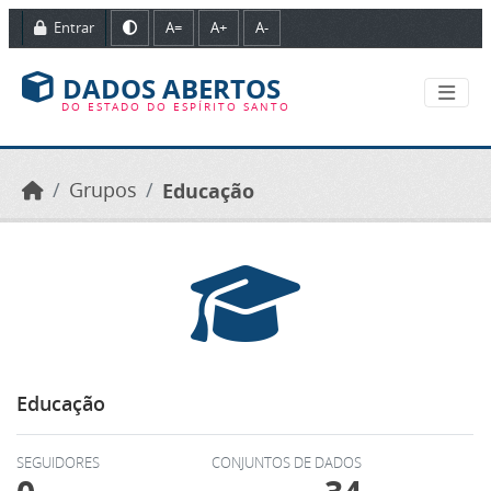
Ir para o conteúdo principal
Entrar
A=
A+
A-
DADOS ABERTOS
DO ESTADO DO ESPÍRITO SANTO
Grupos
Educação
Educação
SEGUIDORES
CONJUNTOS DE DADOS