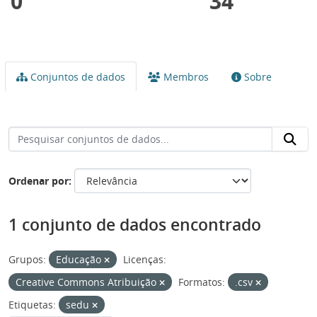
0
34
Conjuntos de dados
Membros
Sobre
Ordenar por
1 conjunto de dados encontrado
Grupos:
Educação
Licenças:
Creative Commons Atribuição
Formatos:
.csv
Etiquetas:
sedu