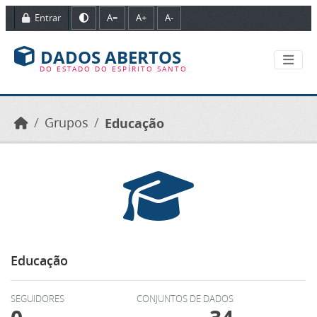
Ir para o conteúdo principal
Entrar
A=
A+
A-
DADOS ABERTOS
DO ESTADO DO ESPÍRITO SANTO
Grupos
Educação
Educação
SEGUIDORES
CONJUNTOS DE DADOS