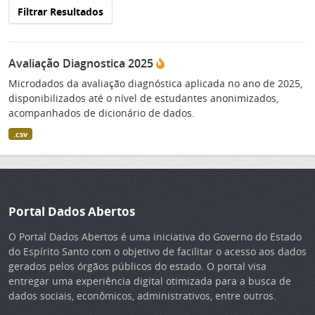
Filtrar Resultados
Avaliação Diagnostica 2025
Microdados da avaliação diagnóstica aplicada no ano de 2025,
disponibilizados até o nível de estudantes anonimizados,
acompanhados de dicionário de dados.
.csv
Portal Dados Abertos
O Portal Dados Abertos é uma iniciativa do Governo do Estado
do Espírito Santo com o objetivo de facilitar o acesso aos dados
gerados pelos órgãos públicos do estado. O portal visa
entregar uma experiência digital otimizada para a busca de
dados sociais, econômicos, administrativos, entre outros.