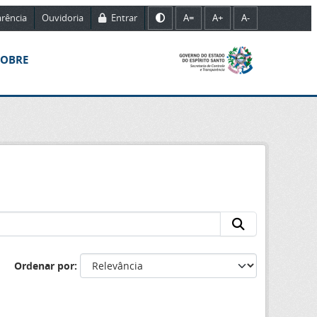
rência
Ouvidoria
Entrar
A=
A+
A-
SOBRE
Ordenar por