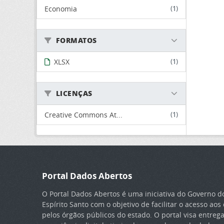
Economia
(1)
FORMATOS
XLSX
(1)
LICENÇAS
Creative Commons At...
(1)
Portal Dados Abertos
O Portal Dados Abertos é uma iniciativa do Governo d
Espírito Santo com o objetivo de facilitar o acesso ao
pelos órgãos públicos do estado. O portal visa entreg