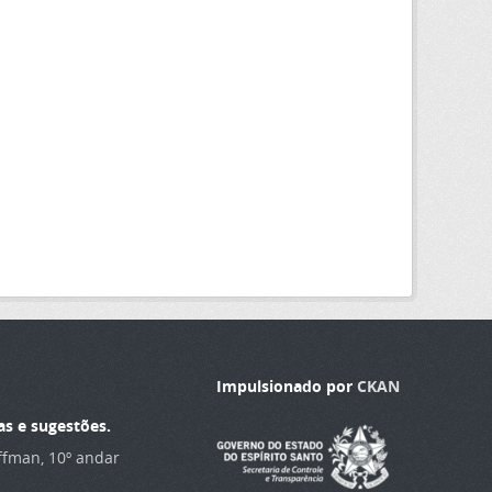
Impulsionado por
CKAN
as e sugestões.
offman, 10º andar