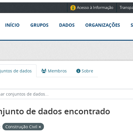
Acesso à Informação
Transpa
INÍCIO
GRUPOS
DADOS
ORGANIZAÇÕES
untos de dados
Membros
Sobre
njunto de dados encontrado
:
Construção Civil