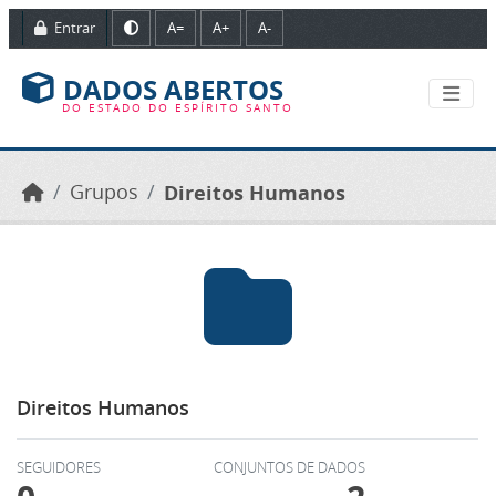
Ir para o conteúdo principal
Entrar
A=
A+
A-
DADOS ABERTOS
DO ESTADO DO ESPÍRITO SANTO
Grupos
Direitos Humanos
Direitos Humanos
SEGUIDORES
CONJUNTOS DE DADOS