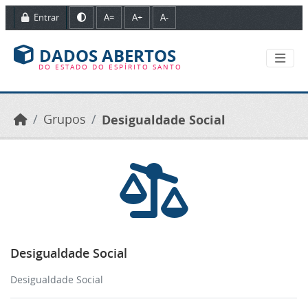
Ir para o conteúdo principal
Entrar
A=
A+
A-
DADOS ABERTOS
DO ESTADO DO ESPÍRITO SANTO
Grupos
Desigualdade Social
Desigualdade Social
Desigualdade Social