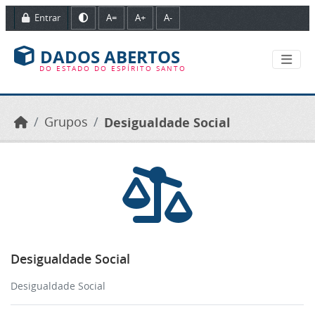
Ir para o conteúdo principal
Entrar
A=
A+
A-
DADOS ABERTOS
DO ESTADO DO ESPÍRITO SANTO
Grupos
Desigualdade Social
Desigualdade Social
Desigualdade Social