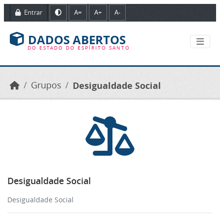
Ir para o conteúdo principal
Entrar
A=
A+
A-
DADOS ABERTOS
DO ESTADO DO ESPÍRITO SANTO
Grupos
Desigualdade Social
Desigualdade Social
Desigualdade Social