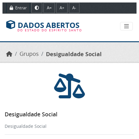
Ir para o conteúdo principal
Entrar
A=
A+
A-
DADOS ABERTOS
DO ESTADO DO ESPÍRITO SANTO
Grupos
Desigualdade Social
Desigualdade Social
Desigualdade Social