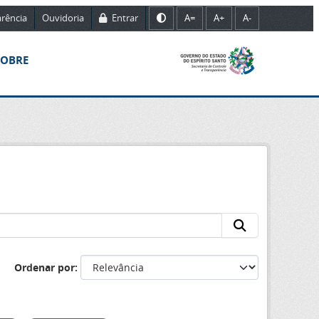
rência
Ouvidoria
Entrar
A=
A+
A-
SOBRE
Ordenar por