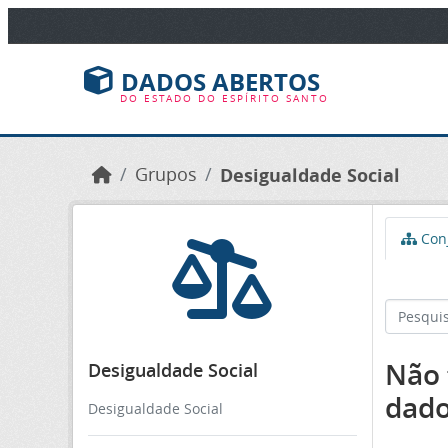
Ir para o conteúdo principal
DADOS ABERTOS
DO ESTADO DO ESPÍRITO SANTO
Grupos
Desigualdade Social
Conj
Não 
Desigualdade Social
dad
Desigualdade Social