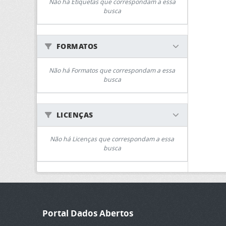
Não há Etiquetas que correspondam a essa
busca
FORMATOS
Não há Formatos que correspondam a essa
busca
LICENÇAS
Não há Licenças que correspondam a essa
busca
Portal Dados Abertos