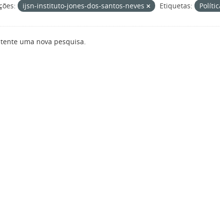
ções:
ijsn-instituto-jones-dos-santos-neves
Etiquetas:
Políti
 tente uma nova pesquisa.