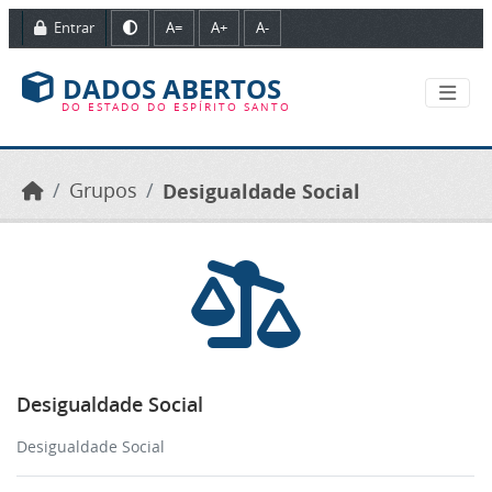
Ir para o conteúdo principal
Entrar
A=
A+
A-
DADOS ABERTOS
DO ESTADO DO ESPÍRITO SANTO
Grupos
Desigualdade Social
Desigualdade Social
Desigualdade Social