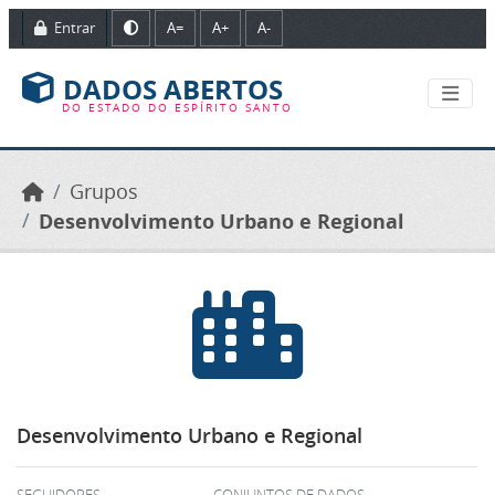
Ir para o conteúdo principal
Entrar
A=
A+
A-
DADOS ABERTOS
DO ESTADO DO ESPÍRITO SANTO
Grupos
Desenvolvimento Urbano e Regional
Desenvolvimento Urbano e Regional
SEGUIDORES
CONJUNTOS DE DADOS