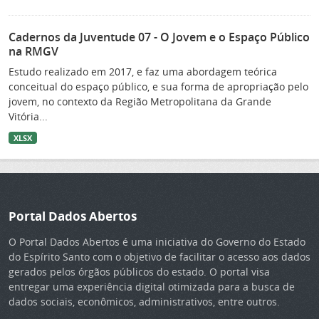
Cadernos da Juventude 07 - O Jovem e o Espaço Público
na RMGV
Estudo realizado em 2017, e faz uma abordagem teórica
conceitual do espaço público, e sua forma de apropriação pelo
jovem, no contexto da Região Metropolitana da Grande
Vitória...
XLSX
Portal Dados Abertos
O Portal Dados Abertos é uma iniciativa do Governo do Estado
do Espírito Santo com o objetivo de facilitar o acesso aos dados
gerados pelos órgãos públicos do estado. O portal visa
entregar uma experiência digital otimizada para a busca de
dados sociais, econômicos, administrativos, entre outros.