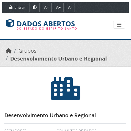
Ir para o conteúdo principal
Entrar
A=
A+
A-
DADOS ABERTOS
DO ESTADO DO ESPÍRITO SANTO
Grupos
Desenvolvimento Urbano e Regional
Desenvolvimento Urbano e Regional
SEGUIDORES
CONJUNTOS DE DADOS