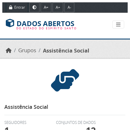
Ir para o conteúdo principal
Entrar
A=
A+
A-
DADOS ABERTOS
DO ESTADO DO ESPÍRITO SANTO
Grupos
Assistência Social
Assistência Social
SEGUIDORES
CONJUNTOS DE DADOS