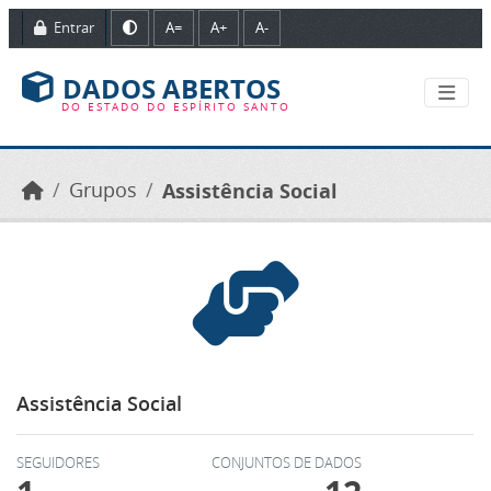
Ir para o conteúdo principal
Entrar
A=
A+
A-
DADOS ABERTOS
DO ESTADO DO ESPÍRITO SANTO
Grupos
Assistência Social
Assistência Social
SEGUIDORES
CONJUNTOS DE DADOS