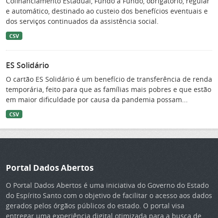
Cofinanciamento Estadual, Fundo a Fundo, obrigatório, regular
e automático, destinado ao custeio dos benefícios eventuais e
dos serviços continuados da assistência social.
CSV
ES Solidário
O cartão ES Solidário é um benefício de transferência de renda
temporária, feito para que as famílias mais pobres e que estão
em maior dificuldade por causa da pandemia possam...
CSV
Portal Dados Abertos
O Portal Dados Abertos é uma iniciativa do Governo do Estado
do Espírito Santo com o objetivo de facilitar o acesso aos dados
gerados pelos órgãos públicos do estado. O portal visa
entregar uma experiência digital otimizada para a busca de