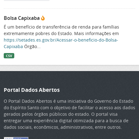
Bolsa Capixaba
É um benefício de transferência de renda para famílias
extremamente pobres do Estado. Mais informações em
https://setades.es.gov.br/Acessar-o-beneficio-do-Bolsa-
Capixaba
Órgão...
CSV
Portal Dados Abertos
O Portal Dados Abertos é uma iniciativa do Governo do Estado
do Espírito Santo com o objetivo de facilitar o acesso aos dados
gerados pelos órgãos públicos do estado. O portal visa
entregar uma experiência digital otimizada para a busca de
dados sociais, econômicos, administrativos, entre outros.