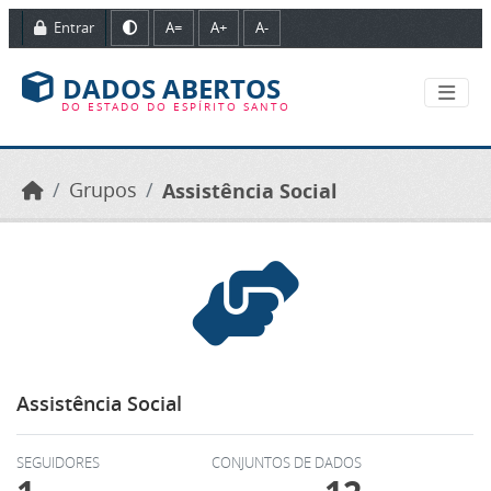
Ir para o conteúdo principal
Entrar
A=
A+
A-
DADOS ABERTOS
DO ESTADO DO ESPÍRITO SANTO
Grupos
Assistência Social
Assistência Social
SEGUIDORES
CONJUNTOS DE DADOS