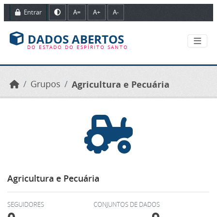
Ir para o conteúdo principal
Entrar
A=
A+
A-
DADOS ABERTOS
DO ESTADO DO ESPÍRITO SANTO
Grupos
Agricultura e Pecuária
Agricultura e Pecuária
SEGUIDORES
CONJUNTOS DE DADOS