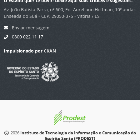
O Estado quer te ouvir! Deixe aqui suas críticas e sugestões.
Av. João Batista Parra, nº 600, Ed. Aureliano Hoffman, 10º andar
Enseada do Suá - CEP: 29050-375 - Vitória / ES
Enviar mensagem
0800 022 11 17
Impulsionado por
CKAN
2026
Instituto de Tecnologia da Informação e Comunicação do
Espírito Santo (PRODEST)