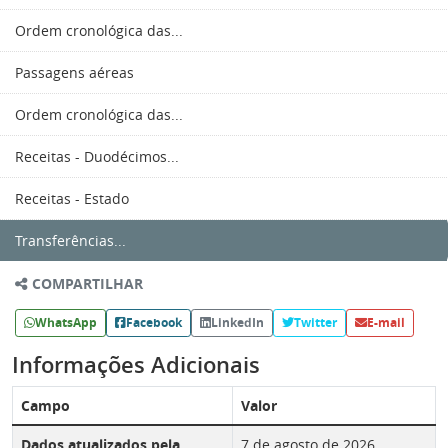
Ordem cronológica das...
Passagens aéreas
Ordem cronológica das...
Receitas - Duodécimos...
Receitas - Estado
Transferências...
COMPARTILHAR
WhatsApp
Facebook
LinkedIn
Twitter
E-mail
Informações Adicionais
Campo
Valor
Dados atualizados pela
7 de agosto de 2026