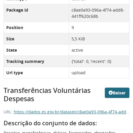
Package id
c8ae0a93-096a-4f74-add8-
441ff620c68b
Position
9
Size
5,5 KiB
State
active
Tracking summary
{'total': 0, 'recent': 0}
Url type
upload
Transferências Voluntárias
Baixar
Despesas
URL:
https://dados.es.gov.br/dataset/c8ae0a93-096a-4f74-add8-441ff620c68b/resource/0e2aad9e-aae5-476b-9862-fa3c9ba6e20d/download/transferenciasvoluntariasdespesas.csv
Descrição do conjunto de dados:
Receitas, transferências, diárias, favorecidos, obrigações