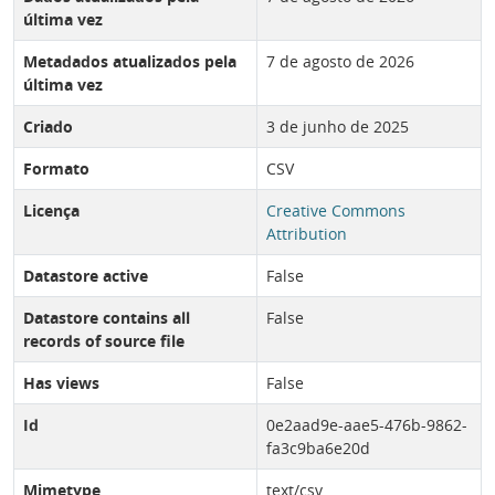
última vez
Metadados atualizados pela
7 de agosto de 2026
última vez
Criado
3 de junho de 2025
Formato
CSV
Licença
Creative Commons
Attribution
Datastore active
False
Datastore contains all
False
records of source file
Has views
False
Id
0e2aad9e-aae5-476b-9862-
fa3c9ba6e20d
Mimetype
text/csv