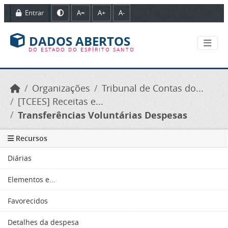
Ir para o conteúdo principal
Entrar
A=
A+
A-
DADOS ABERTOS
DO ESTADO DO ESPÍRITO SANTO
Organizações
Tribunal de Contas do...
[TCEES] Receitas e...
Transferências Voluntárias Despesas
Recursos
Diárias
Elementos e...
Favorecidos
Detalhes da despesa