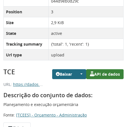
044d9eb0d29c
Position
3
Size
2,9 KiB
State
active
Tracking summary
{'total': 1, 'recent': 1}
Url type
upload
TCE
Baixar
API de dados
URL:
https://dados.es.gov.br/dataset/903a47ca-4aba-48b0-bc4c-044d9eb0d29c/resource/5d1c95be-d4bb-4c14-a906-a22bc2bbc93a/download/tce.csv
Descrição do conjunto de dados:
Planejamento e execução orçamentária
Fonte:
[TCEES] - Orçamento - Administração