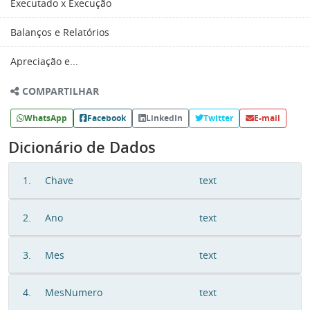
Executado x Execução
Balanços e Relatórios
Apreciação e...
COMPARTILHAR
WhatsApp
Facebook
LinkedIn
Twitter
E-mail
Dicionário de Dados
1.
Chave
text
2.
Ano
text
3.
Mes
text
4.
MesNumero
text