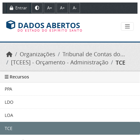
Ir para o conteúdo principal
Entrar
A=
A+
A-
DADOS ABERTOS
DO ESTADO DO ESPÍRITO SANTO
Organizações
Tribunal de Contas do...
[TCEES] - Orçamento - Administração
TCE
Recursos
PPA
LDO
LOA
TCE