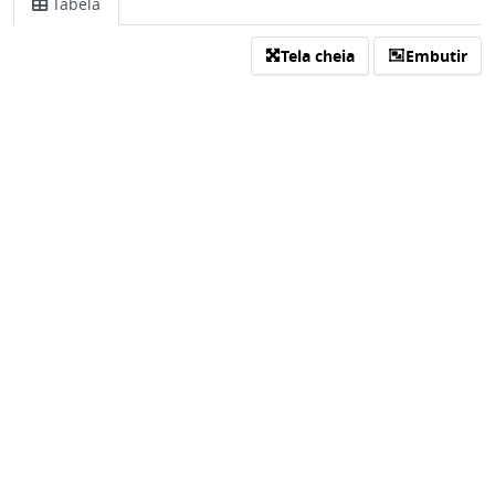
Tabela
Tela cheia
Embutir