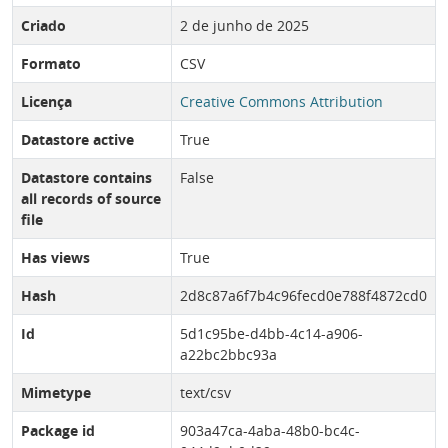
Criado
2 de junho de 2025
Formato
CSV
Licença
Creative Commons Attribution
Datastore active
True
Datastore contains
False
all records of source
file
Has views
True
Hash
2d8c87a6f7b4c96fecd0e788f4872cd0
Id
5d1c95be-d4bb-4c14-a906-
a22bc2bbc93a
Mimetype
text/csv
Package id
903a47ca-4aba-48b0-bc4c-