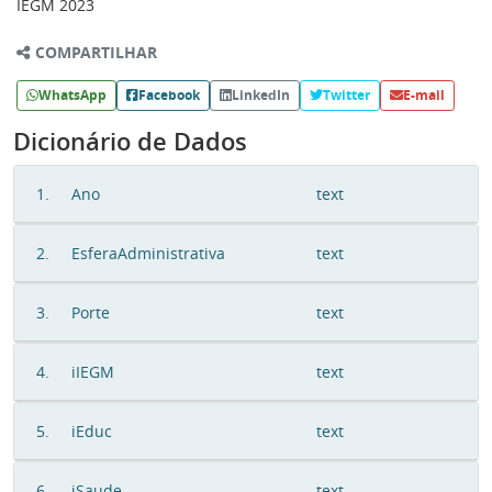
IEGM 2023
COMPARTILHAR
WhatsApp
Facebook
LinkedIn
Twitter
E-mail
Dicionário de Dados
1.
Ano
text
2.
EsferaAdministrativa
text
3.
Porte
text
4.
iIEGM
text
5.
iEduc
text
6.
iSaude
text