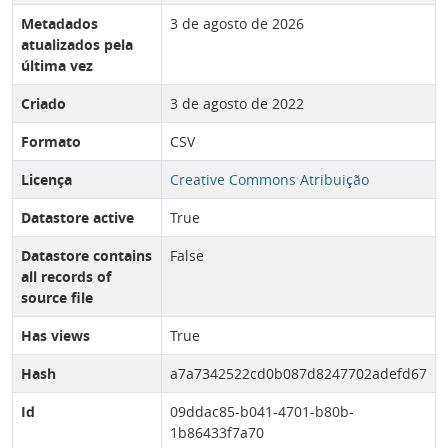
Metadados
3 de agosto de 2026
atualizados pela
última vez
Criado
3 de agosto de 2022
Formato
CSV
Licença
Creative Commons Atribuição
Datastore active
True
Datastore contains
False
all records of
source file
Has views
True
Hash
a7a7342522cd0b087d8247702adefd67
Id
09ddac85-b041-4701-b80b-
1b86433f7a70