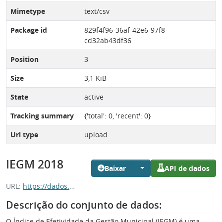
Mimetype
text/csv
Package id
829f4f96-36af-42e6-97f8-
cd32ab43df36
Position
3
Size
3,1 KiB
State
active
Tracking summary
{'total': 0, 'recent': 0}
Url type
upload
IEGM 2018
Baixar
API de dados
URL:
https://dados.es.gov.br/dataset/829f4f96-36af-42e6-97f8-cd32ab43df36/resource/09ddac85-b041-4701-b80b-1b86433f7a70/download/iegm-2018.csv
Descrição do conjunto de dados:
O Índice de Efetividade da Gestão Municipal (IEGM) é uma