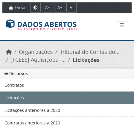
Ir para o conteúdo principal
Entrar
A=
A+
A-
DADOS ABERTOS
DO ESTADO DO ESPÍRITO SANTO
Organizações
Tribunal de Contas do...
[TCEES] Aquisições -...
Licitações
Recursos
Contratos
Licitações
Licitações anteriores a 2020
Contratos anteriores a 2020