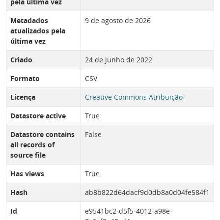
pela última vez
Metadados
9 de agosto de 2026
atualizados pela
última vez
Criado
24 de junho de 2022
Formato
CSV
Licença
Creative Commons Atribuição
Datastore active
True
Datastore contains
False
all records of
source file
Has views
True
Hash
ab8b822d64dacf9d0db8a0d04fe584f1
Id
e9541bc2-d5f5-4012-a98e-