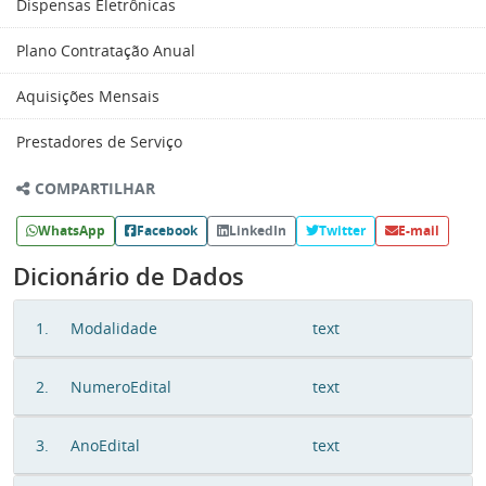
Dispensas Eletrônicas
Plano Contratação Anual
Aquisições Mensais
Prestadores de Serviço
COMPARTILHAR
WhatsApp
Facebook
LinkedIn
Twitter
E-mail
Dicionário de Dados
1.
Modalidade
text
2.
NumeroEdital
text
3.
AnoEdital
text