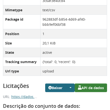
3c6af3e40cd4
Mimetype
text/csv
Package id
962883df-b854-4d69-af40-
bbb9ef06bf38
Position
1
Size
20,1 KiB
State
active
Tracking summary
{'total': 0, 'recent': 0}
Url type
upload
Licitações
Baixar
API de dados
URL:
https://dados.es.gov.br/dataset/962883df-b854-4d69-af40-bbb9ef06bf38/resource/e9541bc2-d5f5-4012-a98e-3c6af3e40cd4/download/licitacoes.csv
Descrição do conjunto de dados: