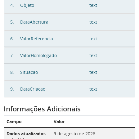
4.
Objeto
text
5.
DataAbertura
text
6.
ValorReferencia
text
7.
ValorHomologado
text
8.
Situacao
text
9.
DataCriacao
text
Informações Adicionais
Campo
Valor
Dados atualizados
9 de agosto de 2026